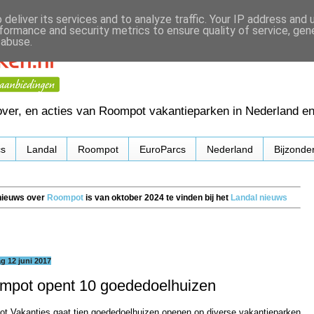
deliver its services and to analyze traffic. Your IP address and
formance and security metrics to ensure quality of service, ge
 abuse.
ver, en acties van Roompot vakantieparken in Nederland e
cs
Landal
Roompot
EuroParcs
Nederland
Bijzonde
 nieuws over
Roompot
is van oktober 2024 te vinden bij het
Landal nieuws
 12 juni 2017
mpot opent 10 goededoelhuizen
t Vakanties gaat tien goededoelhuizen openen op diverse vakantieparken