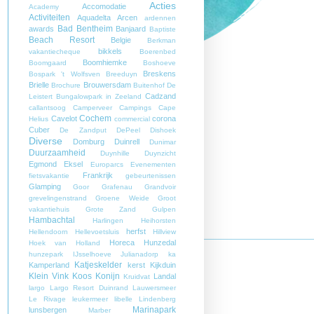
Acties
Accomodatie
Academy
Activiteiten
Aquadelta
Arcen
ardennen
Bad Bentheim
awards
Banjaard
Baptiste
Beach Resort
Belgie
Berkman
bikkels
vakantiecheque
Boerenbed
Boomhiemke
Boomgaard
Boshoeve
Breskens
Bospark 't Wolfsven
Breeduyn
Brielle
Brouwersdam
Brochure
Buitenhof De
Cadzand
Leistert
Bungalowpark in Zeeland
callantsoog
Camperveer
Campings
Cape
Cochem
Cavelot
corona
Helius
commercial
Cuber
De Zandput
DePeel
Dishoek
Diverse
Domburg
Duinrell
Dunimar
Duurzaamheid
Duynhille
Duynzicht
Egmond
Eksel
Europarcs
Evenementen
Frankrijk
fietsvakantie
gebeurtenissen
Glamping
Goor
Grafenau
Grandvoir
grevelingenstrand
Groene Weide
Groot
vakantiehuis
Grote Zand
Gulpen
Hambachtal
Harlingen
Heihorsten
herfst
Hellendoorn
Hellevoetsluis
Hillview
Horeca
Hunzedal
Hoek van Holland
hunzepark
IJsselhoeve
Julianadorp
ka
Katjeskelder
Kamperland
kerst
Kijkduin
Klein Vink
Koos Konijn
Landal
Kruidvat
largo
Largo Resort Duinrand
Lauwersmeer
Le Rivage
leukermeer
libelle
Lindenberg
Marinapark
lunsbergen
Marber