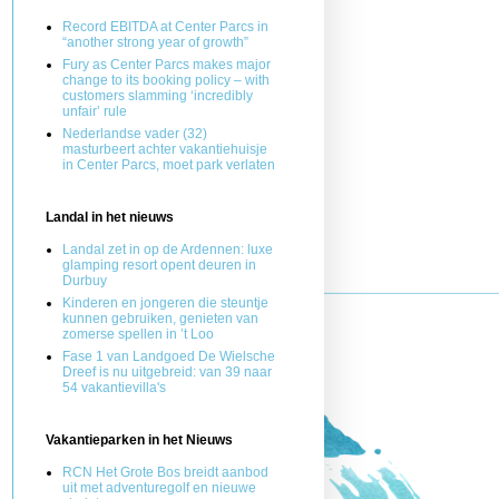
Record EBITDA at Center Parcs in
“another strong year of growth”
Fury as Center Parcs makes major
change to its booking policy – with
customers slamming ‘incredibly
unfair’ rule
Nederlandse vader (32)
masturbeert achter vakantiehuisje
in Center Parcs, moet park verlaten
Landal in het nieuws
Landal zet in op de Ardennen: luxe
glamping resort opent deuren in
Durbuy
Kinderen en jongeren die steuntje
kunnen gebruiken, genieten van
zomerse spellen in ’t Loo
Fase 1 van Landgoed De Wielsche
Dreef is nu uitgebreid: van 39 naar
54 vakantievilla's
Vakantieparken in het Nieuws
RCN Het Grote Bos breidt aanbod
uit met adventuregolf en nieuwe