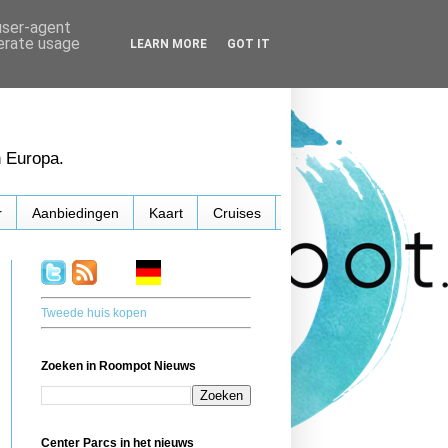
 user-agent
nerate usage
LEARN MORE
GOT IT
n Europa.
r
Aanbiedingen
Kaart
Cruises
.
. . .
.
. .
Tweede huis kopen
Zoeken in Roompot Nieuws
Center Parcs in het nieuws