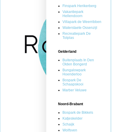
Finspark Herikerberg
Vakantiepark
Hellendoorn
Villapark de Weerribben
Waterstaete Ossenzijl
Recreatiepark De
Tolplas
Gelderland
Buitenplaats In Den
Olden Bongerd
Bungalowpark
Hoenderloo
Bospark De
Schaapskooi
Marber Veluwe
Noord-Brabant
Bospark de Bikkels
Katjeskelder
Schaijk
Wolfsven