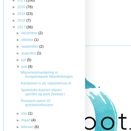
►
2021
(100)
►
2020
(76)
►
2019
(23)
►
2018
(7)
▼
2017
(36)
►
december
(2)
►
oktober
(1)
►
september
(2)
►
augustus
(1)
►
juli
(5)
▼
juni
(4)
Miljoeneninvestering in
bungalowpark Weerterbergen
Kamperen is uit, vakantiehuis in
Sportclubs kunnen blijven
sporten op park Zeebad i...
Roompot opent 10
goededoelhuizen
►
mei
(1)
►
maart
(4)
►
februari
(6)