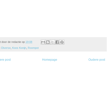
t door
de redactie
op
19:08
:
Diverse
,
Koos Konijn
,
Roompot
ere post
Homepage
Oudere post