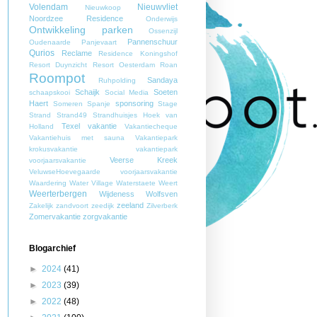
Volendam
Nieuwvliet
Nieuwkoop
Noordzee Residence
Onderwijs
Ontwikkeling parken
Ossenzijl
Pannenschuur
Oudenaarde
Panjevaart
Qurios
Reclame
Residence Koningshof
Resort Duynzicht
Resort Oesterdam
Roan
Roompot
Sandaya
Ruhpolding
Schaijk
Soeten
schaapskooi
Social Media
Haert
sponsoring
Someren
Spanje
Stage
Strand
Strand49
Strandhuisjes Hoek van
Texel
vakantie
Holland
Vakantiecheque
Vakantiehuis met sauna
Vakantiepark
krokusvakantie
vakantiepark
Veerse Kreek
voorjaarsvakantie
VeluwseHoevegaarde
voorjaarsvakantie
Waardering
Water Village
Waterstaete
Weert
Weerterbergen
Wijdeness
Wolfsven
zeeland
Zakelijk
zandvoort
zeedijk
Zilverberk
Zomervakantie
zorgvakantie
Blogarchief
►
2024
(41)
►
2023
(39)
►
2022
(48)