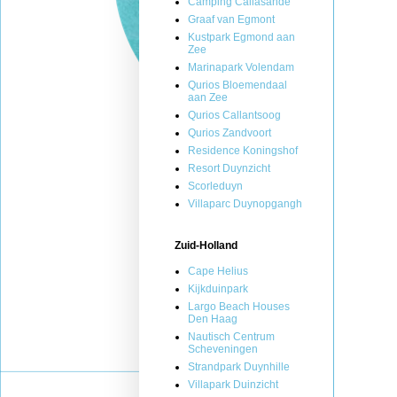
Camping Callasande
Graaf van Egmont
Kustpark Egmond aan
Zee
Marinapark Volendam
Qurios Bloemendaal
aan Zee
Qurios Callantsoog
Qurios Zandvoort
Residence Koningshof
Resort Duynzicht
Scorleduyn
Villaparc Duynopgangh
Zuid-Holland
Cape Helius
Kijkduinpark
Largo Beach Houses
Den Haag
Nautisch Centrum
Scheveningen
Strandpark Duynhille
Villapark Duinzicht