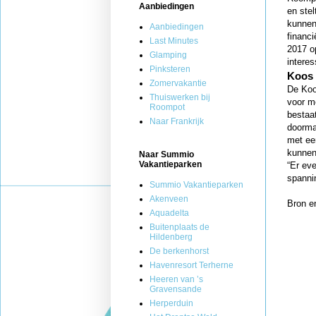
Aanbiedingen
en ste
kunnen
Aanbiedingen
financi
Last Minutes
2017 o
Glamping
intere
Pinksteren
Koos 
Zomervakantie
De Koo
Thuiswerken bij
voor m
Roompot
bestaat
Naar Frankrijk
doorma
met ee
kunnen
Naar Summio
Vakantieparken
“Er ev
spanni
Summio Vakantieparken
Akenveen
Bron en
Aquadelta
Buitenplaats de
Hildenberg
De berkenhorst
Havenresort Terherne
Heeren van ’s
Gravensande
Herperduin