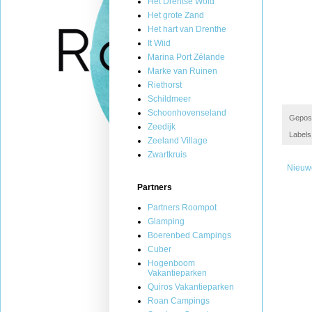
Het Drentse Wold
Het grote Zand
Het hart van Drenthe
It Wiid
Marina Port Zélande
Marke van Ruinen
Riethorst
Schildmeer
Schoonhovenseland
Gepos
Zeedijk
Labels
Zeeland Village
Zwartkruis
Nieuw
Partners
Partners Roompot
Glamping
Boerenbed Campings
Cuber
Hogenboom
Vakantieparken
Quiros Vakantieparken
Roan Campings