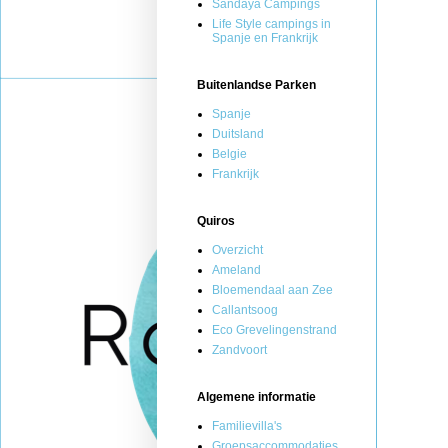
Sandaya Campings
Life Style campings in
Spanje en Frankrijk
Buitenlandse Parken
Spanje
Duitsland
Belgie
Frankrijk
Quiros
Overzicht
Ameland
Bloemendaal aan Zee
Callantsoog
Eco Grevelingenstrand
Zandvoort
Algemene informatie
Familievilla's
Groepsaccommodaties