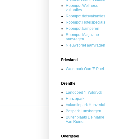
Roompot Wellness
vakanties
Roompot fietsvakanties
Roompot Hotelspecials
Roompot kamperen
Roompot Magazine
aanvragen
Nieuwsbrief aanvragen
Friesland
Waterpark Oan 'E Poel
Drenthe
Landgoed 'T Wildryck
Hunzepark
Vakantiepark Hunzedal
Bospark Lunsbergen
Buitenplaats De Marke
Van Ruinen
Overijssel