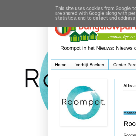
This site uses cookies from Google to 
are shared with Google along with per
statistics, and to detect and address
Roompot in het Nieuws: Nieuws o
Home
Verblijf Boeken
Center Par
Al het
maandag
Roo
Roompo