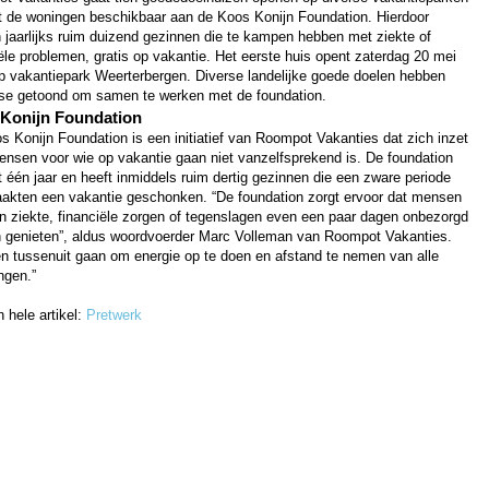
lt de woningen beschikbaar aan de Koos Konijn Foundation. Hierdoor
 jaarlijks ruim duizend gezinnen die te kampen hebben met ziekte of
ële problemen, gratis op vakantie. Het eerste huis opent zaterdag 20 mei
p vakantiepark Weerterbergen. Diverse landelijke goede doelen hebben
sse getoond om samen te werken met de foundation.
Konijn Foundation
s Konijn Foundation is een initiatief van Roompot Vakanties dat zich inzet
ensen voor wie op vakantie gaan niet vanzelfsprekend is. De foundation
 één jaar en heeft inmiddels ruim dertig gezinnen die een zware periode
akten een vakantie geschonken. “De foundation zorgt ervoor dat mensen
n ziekte, financiële zorgen of tegenslagen even een paar dagen onbezorgd
 genieten”, aldus woordvoerder Marc Volleman van Roompot Vakanties.
en tussenuit gaan om energie op te doen en afstand te nemen van alle
ngen.”
 hele artikel:
Pretwerk